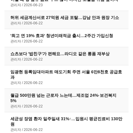
관리자
2026-06-23
허위 세금계산서로 27억원 세금 포탈…강남 안과 원장 기소
관리자
2026-06-22
'최고 연 19% 효과' 청년미래적금 출시…2주간 가입신청
관리자
2026-06-22
쇼츠보다 '밥친구'가 편해요…라디오 같은 롱폼 재부상
관리자
2026-06-22
임광현 등록임대아파트 매도기회 주면 서울 6만8천호 공급효
과
관리자
2026-06-22
월급 500만원 넘는 근로자 느는데…제조업 24%·보건복지
5%
관리자
2026-06-22
세균성 장염 환자 일주일새 31%↑…입원시 평균진료비 130만
원
관리자
2026-06-22