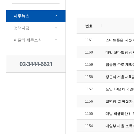
세무뉴스
번호
정책자금
이달의 세무소식
1161
스마트폰은 다 있지
1160
대법 꼬마빌딩 상
02-3444-6621
1159
금융권 주도 계약
1158
정근식 서울교육감
1157
도입 19년차 국민
1156
질병청, 희귀질환
1155
대법 회생파산위 
1154
내일부터 월 소득 