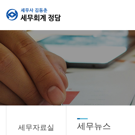
세무뉴스
세무자료실