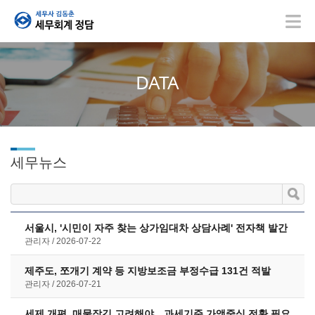
DATA
세무뉴스
서울시, '시민이 자주 찾는 상가임대차 상담사례' 전자책 발간
관리자
2026-07-22
제주도, 쪼개기 계약 등 지방보조금 부정수급 131건 적발
관리자
2026-07-21
세제 개편, 매물잠김 고려해야…과세기준 가액중심 전환 필요